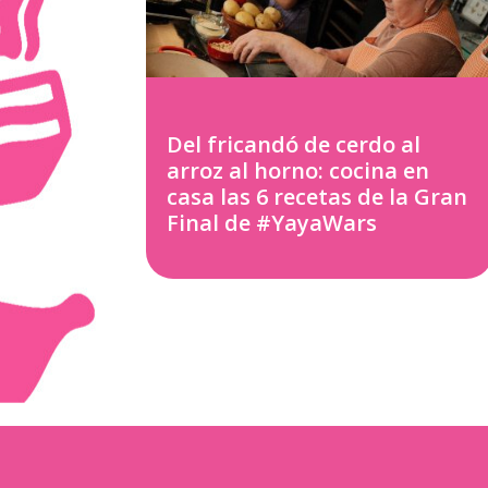
Del fricandó de cerdo al
arroz al horno: cocina en
casa las 6 recetas de la Gran
Final de #YayaWars