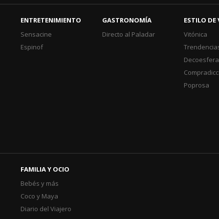
ENTRETENIMIENTO
GASTRONOMÍA
ESTILO DE 
Sensacine
Directo al Paladar
Vitónica
Espinof
Trendencia
Decoesfer
Compradicc
Poprosa
FAMILIA Y OCIO
Bebés y más
Coco y Maya
Diario del Viajero