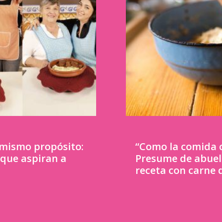
n mismo propósito:
“Como la comida 
 que aspiran a
Presume de abuel
receta con carne 