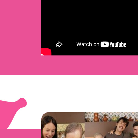
@peldanyos
publi 👵🏼 hoy ponemos a prueba y
comemos con: Nerissa y María del Carmen, de
Vigo 🐙 vs Neus e Isabel, de Barcelona 🍮
¡Preparados! ¡Listos! 3, 2, 1 y… que gane la mejo
dupla abuela-nieto 😎
#Interporc
#YayaWars
♬
original sound - peldanyos