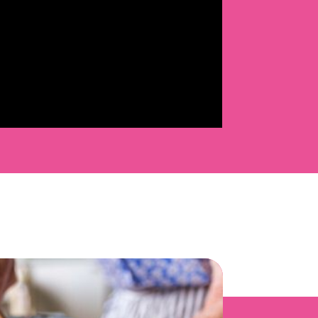
@peldanyos
publi 👵🏼 hoy ponemos a prueba y
comemos con: Cintia y Angelita, de Valencia 🍊
vs José y Josefa, de Murcia 🍋 ¡Preparados!
¡Listos! 3, 2, 1 y… que gane la mejor dupla
abuela-nieto 😎
#Interporc
♬ original sound -
peldanyos