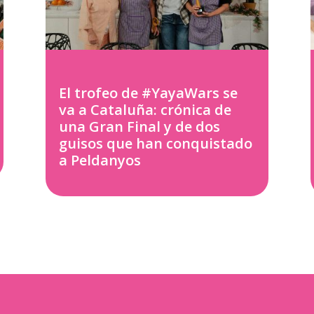
El trofeo de #YayaWars se
va a Cataluña: crónica de
una Gran Final y de dos
guisos que han conquistado
a Peldanyos