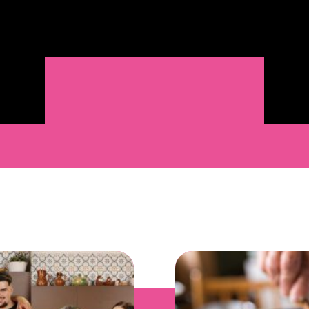
@peldanyos
r